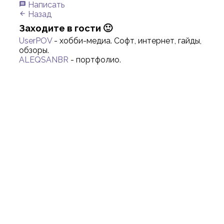
Написать
message
Назад
arrow_back
Заходите в гости 🙂
UserPOV
- хобби-медиа. Софт, интернет, гайды,
обзоры.
ALEQSANBR
- портфолио.