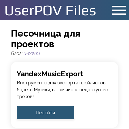
menu
UserPOV Files
Песочница для
проектов
Блог:
u-pov.ru
YandexMusicExport
Инструменты для экспорта плейлистов
Яндекс Музыки, в том числе недоступных
треков!
Перейти